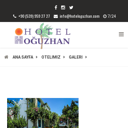
+90 (539) 959 27 27
info@hoteloguzhan.com
7/24
ANA SAYFA
OTELIMIZ
GALERI